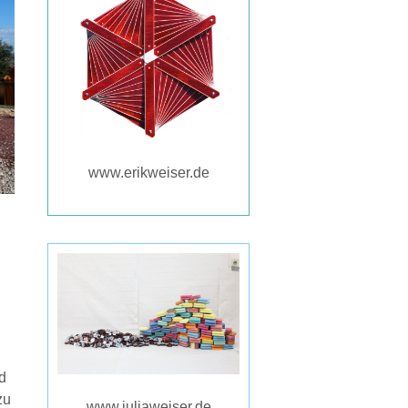
www.erikweiser.de
d
zu
www.juliaweiser.de