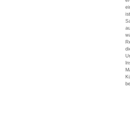
er
ei
is
Sa
au
wa
Re
di
Um
In
Ma
Kü
b