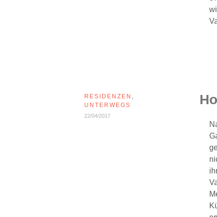
wi
Va
Ho
RESIDENZEN
,
UNTERWEGS
22/04/2017
Na
Ga
ge
ni
ih
Va
Me
Kü