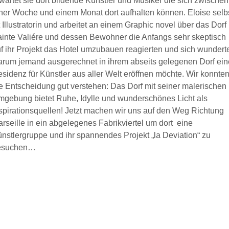
wartet sie dort bildende Künstler und Musiker die sich zwischen
ner Woche und einem Monat dort aufhalten können. Eloise selb
t Illustratorin und arbeitet an einem Graphic novel über das Dorf
inte Valiére und dessen Bewohner die Anfangs sehr skeptisch
f ihr Projekt das Hotel umzubauen reagierten und sich wundert
rum jemand ausgerechnet in ihrem abseits gelegenen Dorf ein
sidenz für Künstler aus aller Welt eröffnen möchte. Wir konnte
e Entscheidung gut verstehen: Das Dorf mit seiner malerischen
gebung bietet Ruhe, Idylle und wunderschönes Licht als
spirationsquellen! Jetzt machen wir uns auf den Weg Richtung
rseille in ein abgelegenes Fabrikviertel um dort eine
nstlergruppe und ihr spannendes Projekt „la Deviation“ zu
esuchen…