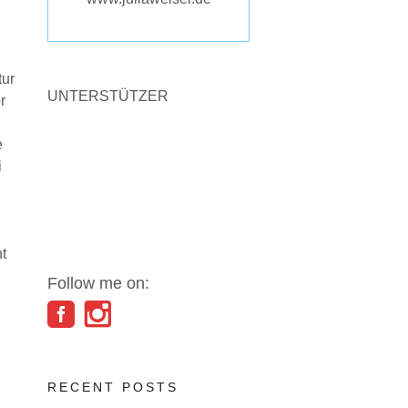
tur
UNTERSTÜTZER
r
e
i
t
Follow me on:
RECENT POSTS