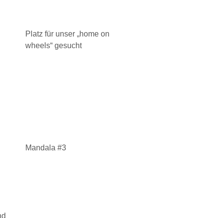
Platz für unser „home on
wheels“ gesucht
Mandala #3
n
nd