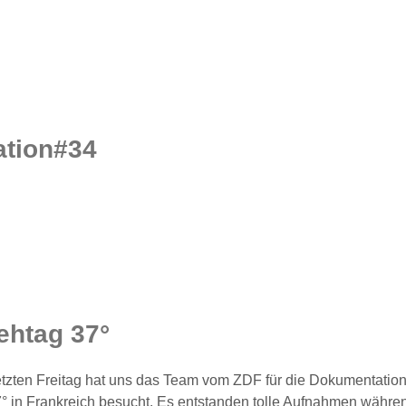
ation#34
ehtag 37°
tzten Freitag hat uns das Team vom ZDF für die Dokumentatio
° in Frankreich besucht. Es entstanden tolle Aufnahmen währe