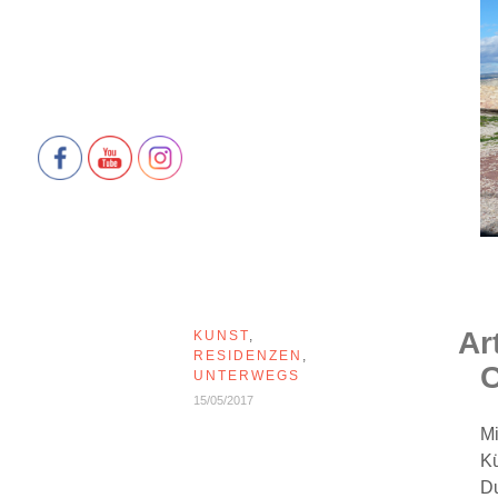
Ar
KUNST
,
RESIDENZEN
,
C
UNTERWEGS
15/05/2017
Mi
Kü
Du