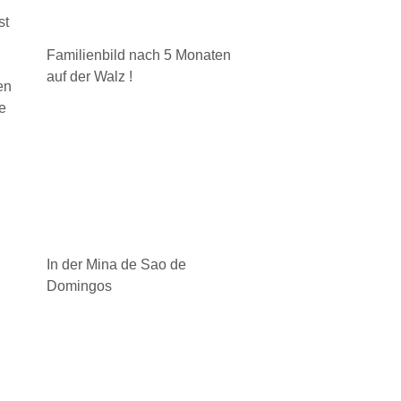
st
Familienbild nach 5 Monaten
auf der Walz !
en
e
n
In der Mina de Sao de
Domingos