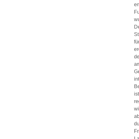
en
Fu
wu
De
St
fü
er
de
am
Ge
in
Be
is
re
wi
ab
du
Fr
L