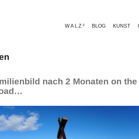
W A L Z ²
BLOG
KUNST
en
milienbild nach 2 Monaten on the
road…