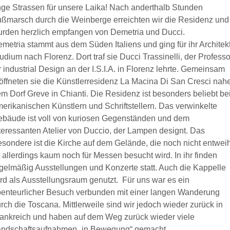
ge Strassen für unsere Laika! Nach anderthalb Stunden
ßmarsch durch die Weinberge erreichten wir die Residenz und
rden herzlich empfangen von Demetria und Ducci.
metria stammt aus dem Süden Italiens und ging für ihr Architek
udium nach Florenz. Dort traf sie Ducci Trassinelli, der Professo
r industrial Design an der I.S.I.A. in Florenz lehrte. Gemeinsam
öffneten sie die Künstlerresidenz La Macina Di San Cresci nah
m Dorf Greve in Chianti. Die Residenz ist besonders beliebt be
erikanischen Künstlern und Schriftstellern. Das verwinkelte
bäude ist voll von kuriosen Gegenständen und dem
teressanten Atelier von Duccio, der Lampen designt. Das
sondere ist die Kirche auf dem Gelände, die noch nicht entweih
t allerdings kaum noch für Messen besucht wird. In ihr finden
gelmäßig Ausstellungen und Konzerte statt. Auch die Kappelle
rd als Ausstellungsraum genutzt. Für uns war es ein
enteurlicher Besuch verbunden mit einer langen Wanderung
rch die Toscana. Mittlerweile sind wir jedoch wieder zurück in
ankreich und haben auf dem Weg zurück wieder viele
andschaftsaufnahmen „in Bewegung“ gemacht…