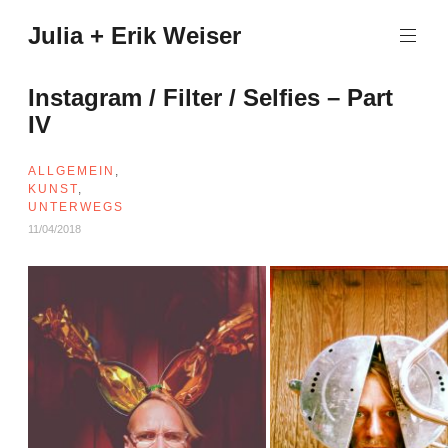
Zum
Julia + Erik Weiser
Inhalt
springen
Instagram / Filter / Selfies – Part
IV
ALLGEMEIN
,
KUNST
,
UNTERWEGS
11/04/2018