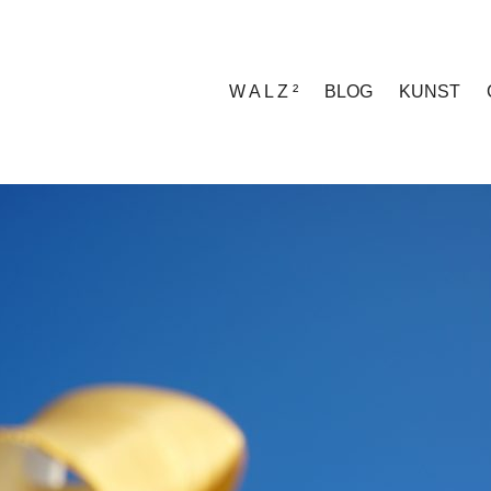
W A L Z ²
BLOG
KUNST