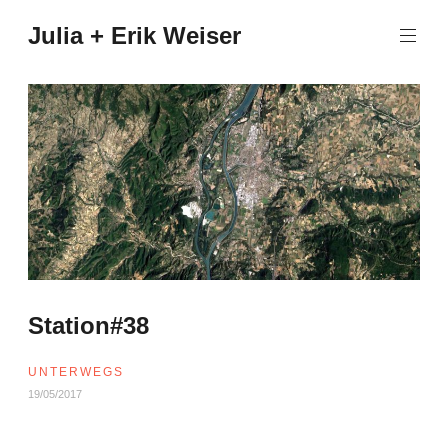
Zum
Julia + Erik Weiser
Inhalt
springen
Station#38
UNTERWEGS
19/05/2017