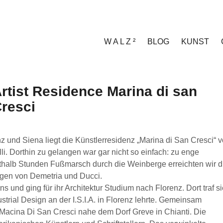
W A L Z ²
BLOG
KUNST
rtist Residence Marina di san
resci
z und Siena liegt die Künstlerresidenz „Marina di San Cresci“ 
i. Dorthin zu gelangen war gar nicht so einfach: zu enge
rthalb Stunden Fußmarsch durch die Weinberge erreichten wir d
gen von Demetria und Ducci.
 und ging für ihr Architektur Studium nach Florenz. Dort traf si
dustrial Design an der I.S.I.A. in Florenz lehrte. Gemeinsam
a Macina Di San Cresci nahe dem Dorf Greve in Chianti. Die