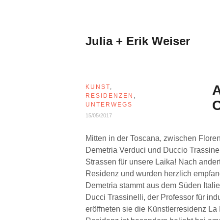
Zum
Inhalt
springen
Julia + Erik Weiser
A
KUNST
,
RESIDENZEN
,
C
UNTERWEGS
15/05/2017
Mitten in der Toscana, zwischen Floren
Demetria Verduci und Duccio Trassinell
Strassen für unsere Laika! Nach ande
Residenz und wurden herzlich empfan
Demetria stammt aus dem Süden Italiens
Ducci Trassinelli, der Professor für in
eröffneten sie die Künstlerresidenz L