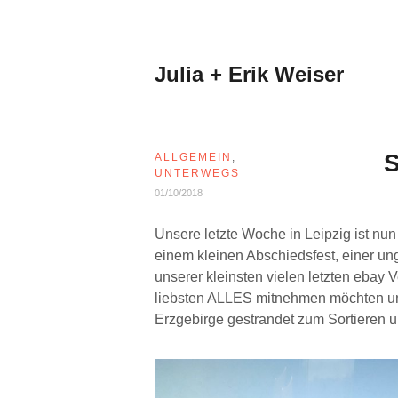
Zum
Inhalt
springen
Julia + Erik Weiser
S
ALLGEMEIN
,
UNTERWEGS
01/10/2018
Unsere letzte Woche in Leipzig ist nun
einem kleinen Abschiedsfest, einer
unserer kleinsten vielen letzten ebay
liebsten ALLES mitnehmen möchten und
Erzgebirge gestrandet zum Sortieren