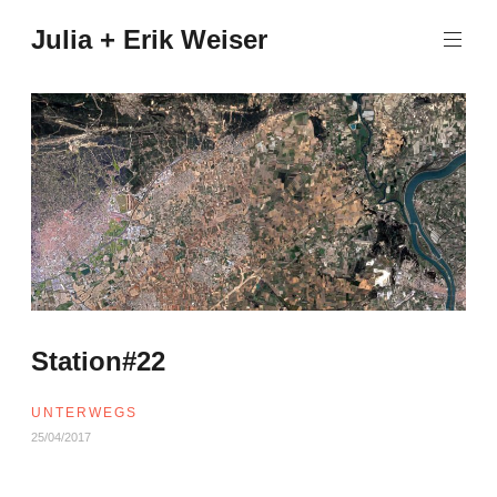
Zum
Julia + Erik Weiser
Inhalt
springen
Station#22
UNTERWEGS
25/04/2017