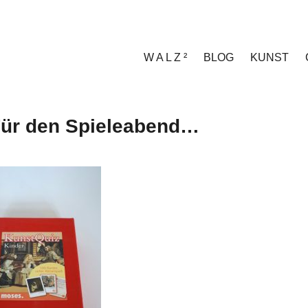
W A L Z ²
BLOG
KUNST
ür den Spieleabend…