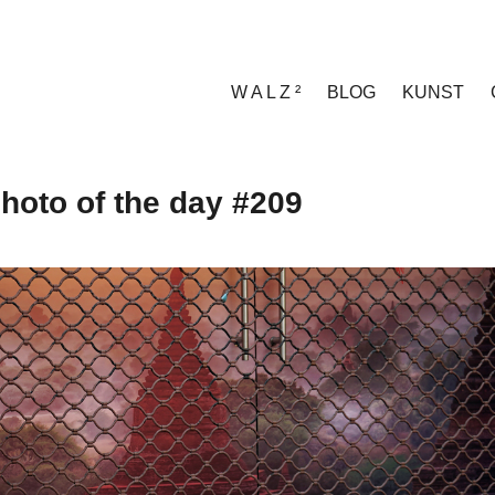
W A L Z ²
BLOG
KUNST
hoto of the day #209