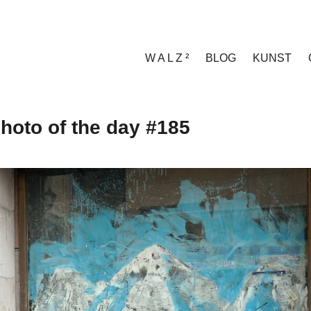
W A L Z ²
BLOG
KUNST
hoto of the day #185