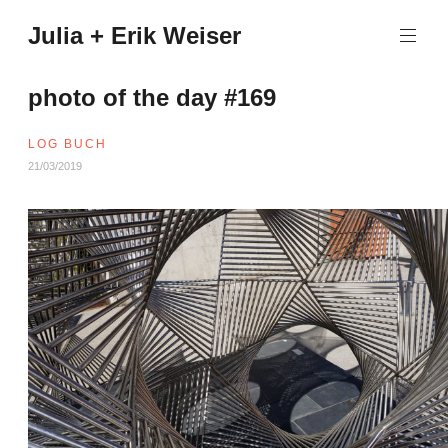
Zum
Julia + Erik Weiser
Inhalt
springen
photo of the day #169
LOG BUCH
21/03/2019