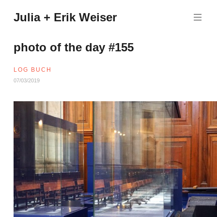
Zum
Julia + Erik Weiser
Inhalt
springen
photo of the day #155
LOG BUCH
07/03/2019