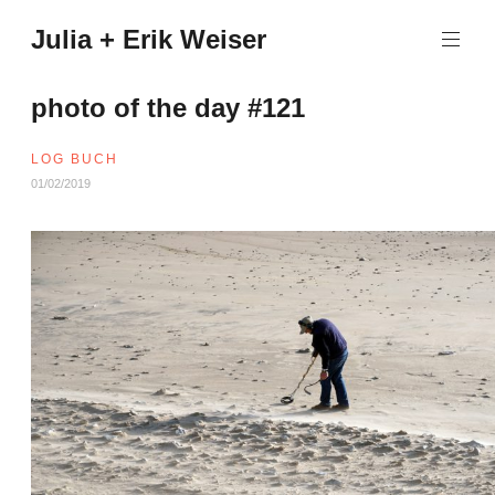
Zum
Julia + Erik Weiser
Inhalt
springen
photo of the day #121
LOG BUCH
01/02/2019