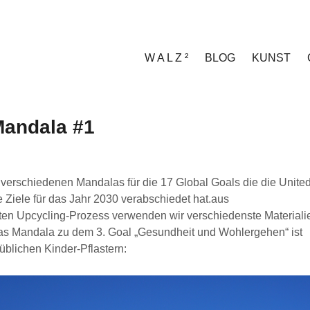
W A L Z ²
BLOG
KUNST
andala #1
verschiedenen Mandalas für die 17 Global Goals die die Unite
e Ziele für das Jahr 2030 verabschiedet hat.aus
nten Upcycling-Prozess verwenden wir verschiedenste Materiali
as Mandala zu dem 3. Goal „Gesundheit und Wohlergehen“ ist
süblichen Kinder-Pflastern: