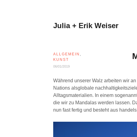
Zum
Inhalt
springen
Julia + Erik Weiser
M
ALLGEMEIN
,
KUNST
06/01/2019
Während unserer Walz arbeiten wir an 
Nations alsglobale nachhaltigkeitsziel
Alltagsmaterialien. In einem sogenan
die wir zu Mandalas werden lassen. D
nun fast fertig und besteht aus handel