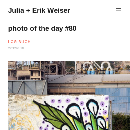
Zum
Julia + Erik Weiser
Inhalt
springen
photo of the day #80
LOG BUCH
22/12/2018