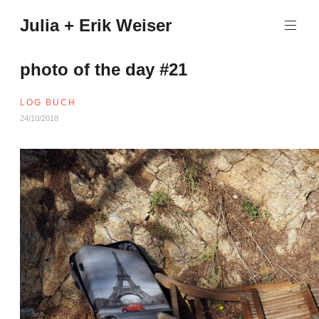
Zum
Julia + Erik Weiser
Inhalt
springen
photo of the day #21
LOG BUCH
24/10/2018