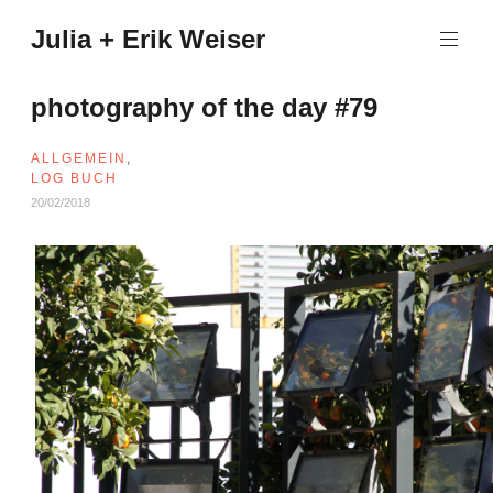
Zum
Julia + Erik Weiser
Inhalt
springen
photography of the day #79
ALLGEMEIN
,
LOG BUCH
20/02/2018