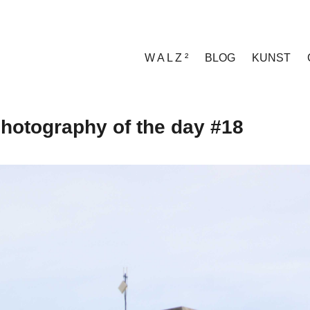
W A L Z ²
BLOG
KUNST
hotography of the day #18