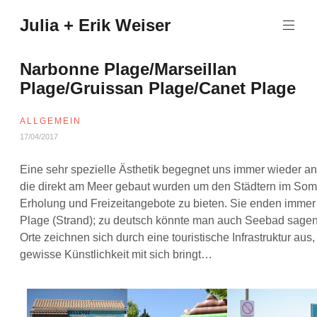
Zum
Julia + Erik Weiser
Inhalt
springen
Narbonne Plage/Marseillan
Plage/Gruissan Plage/Canet Plage
ALLGEMEIN
17/04/2017
Eine sehr spezielle Ästhetik begegnet uns immer wieder an
die direkt am Meer gebaut wurden um den Städtern im So
Erholung und Freizeitangebote zu bieten. Sie enden immer 
Plage (Strand); zu deutsch könnte man auch Seebad sagen
Orte zeichnen sich durch eine touristische Infrastruktur aus,
gewisse Künstlichkeit mit sich bringt…